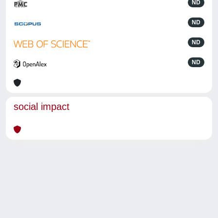
ND
ND
ND
ND
social impact
Powered by
IRIS
-
about IRIS
-