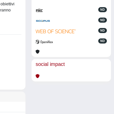
obiettivi
deranno
ND
ND
ND
ND
social impact