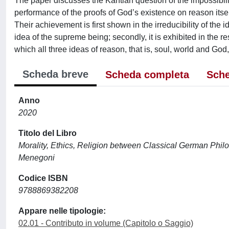
The paper discusses the Kantian question of the impossibili
performance of the proofs of God’s existence on reason itse
Their achievement is first shown in the irreducibility of the 
idea of the supreme being; secondly, it is exhibited in the re
which all three ideas of reason, that is, soul, world and G
Scheda breve
Scheda completa
Sche
Anno
2020
Titolo del Libro
Morality, Ethics, Religion between Classical German Phi
Menegoni
Codice ISBN
9788869382208
Appare nelle tipologie:
02.01 - Contributo in volume (Capitolo o Saggio)