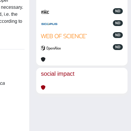
roper
y necessary.
ND
 i.e. the
according to
ND
ND
ND
social impact
sca