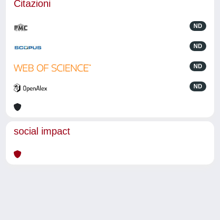
Citazioni
ND
ND
ND
ND
social impact