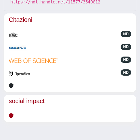
https://hdl.handle.net/11577/3540612
Citazioni
ND
ND
ND
ND
social impact