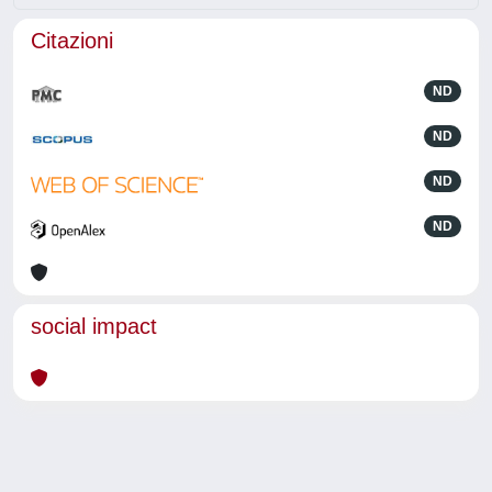
Citazioni
ND
ND
ND
ND
social impact