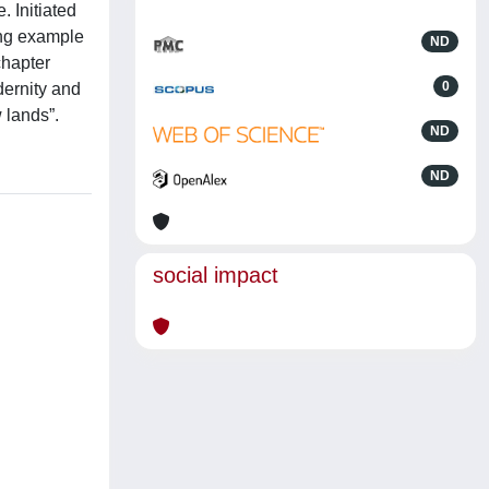
. Initiated
ing example
ND
chapter
0
dernity and
w lands”.
ND
ND
social impact