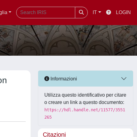
glia
IT
LOGIN
on
Informazioni
Utilizza questo identificativo per citare
o creare un link a questo documento:
https://hdl.handle.net/11577/3551
265
Citazioni