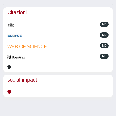
Citazioni
ND
ND
ND
ND
social impact