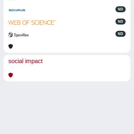
ND
ND
ND
social impact
Powered by
IRIS
-
about IRIS
-
Utilizzo dei cookie
-
Privacy
Copyright © 2026