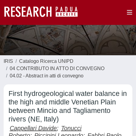
IRIS
Catalogo Ricerca UNIPD
04 CONTRIBUTO IN ATTO DI CONVEGNO
04.02 - Abstract in atti di convegno
First hydrogeological water balance in
the high and middle Venetian Plain
between Mincio and Tagliamento
rivers (NE, Italy)
Cappellari Davide
;
Tonucci
Roberto
;
Piccinini Leonardo
;
Fabbri Paolo