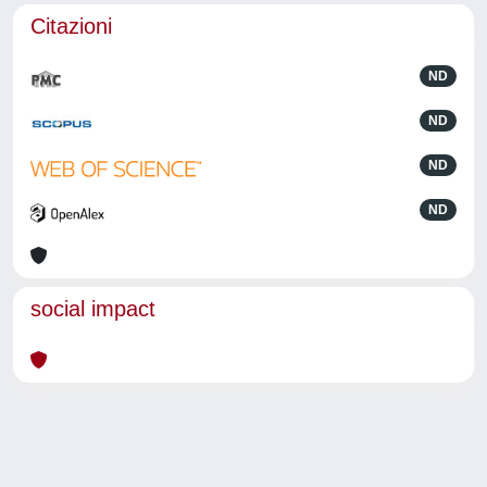
Citazioni
ND
ND
ND
ND
social impact