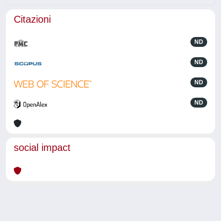
Citazioni
ND
ND
ND
ND
social impact