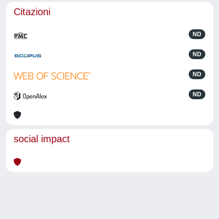
Citazioni
ND
ND
ND
ND
social impact