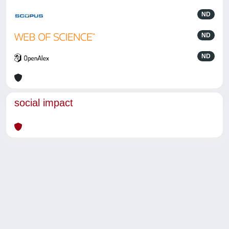
ND
ND
ND
social impact
Powered by
IRIS
-
about IRIS
-
Utilizzo dei cookie
-
Privacy
Copyright © 2026