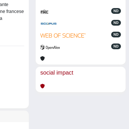
nante
ione francese
ND
la
ND
ND
ND
social impact