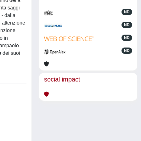
anno della
anta saggi
ND
 - dalla
re attenzione
ND
tenzione
o in
ND
Giampaolo
ND
a dei suoi
social impact