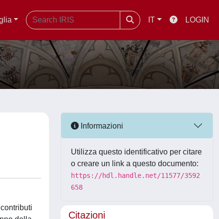
glia
IT
LOGIN
Informazioni
Utilizza questo identificativo per citare
o creare un link a questo documento:
https://hdl.handle.net/11577/3592
658
contributi
Citazioni