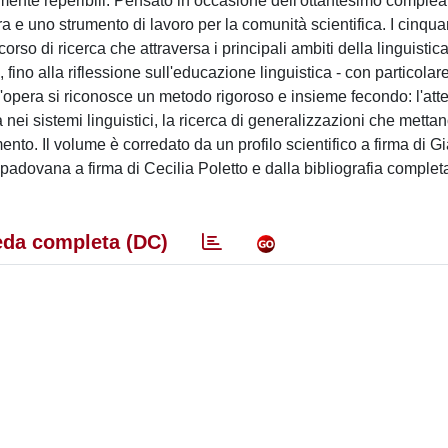
cilmente reperibili. Pensato in occasione dell'ottantesimo comple
ra e uno strumento di lavoro per la comunità scientifica. I cinqu
orso di ricerca che attraversa i principali ambiti della linguistica
, fino alla riflessione sull'educazione linguistica - con particola
o dell'opera si riconosce un metodo rigoroso e insieme fecondo: l'at
à nei sistemi linguistici, la ricerca di generalizzazioni che mettan
nto. Il volume è corredato da un profilo scientifico a firma di 
 padovana a firma di Cecilia Poletto e dalla bibliografia complet
da completa (DC)