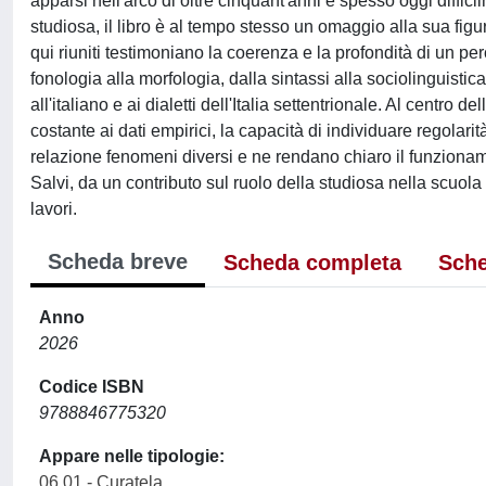
apparsi nell'arco di oltre cinquant'anni e spesso oggi diffi
studiosa, il libro è al tempo stesso un omaggio alla sua figu
qui riuniti testimoniano la coerenza e la profondità di un perc
fonologia alla morfologia, dalla sintassi alla sociolinguistica
all'italiano e ai dialetti dell'Italia settentrionale. Al centr
costante ai dati empirici, la capacità di individuare regolarit
relazione fenomeni diversi e ne rendano chiaro il funzioname
Salvi, da un contributo sul ruolo della studiosa nella scuola
lavori.
Scheda breve
Scheda completa
Sche
Anno
2026
Codice ISBN
9788846775320
Appare nelle tipologie:
06.01 - Curatela