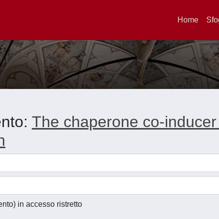
Home
Sfo
ento:
The chaperone co-inducer B
n
ento) in accesso ristretto