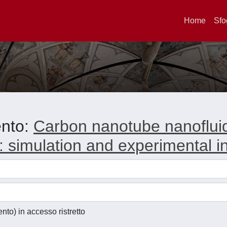
Home
Sfo
ento:
Carbon nanotube nanofluid 
simulation and experimental in
ento) in accesso ristretto