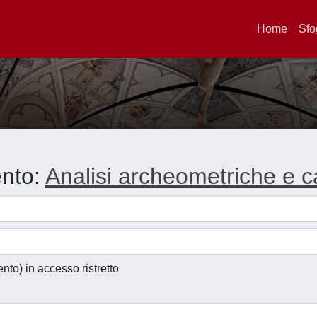
Home
Sfo
ento:
Analisi archeometriche e car
ento) in accesso ristretto