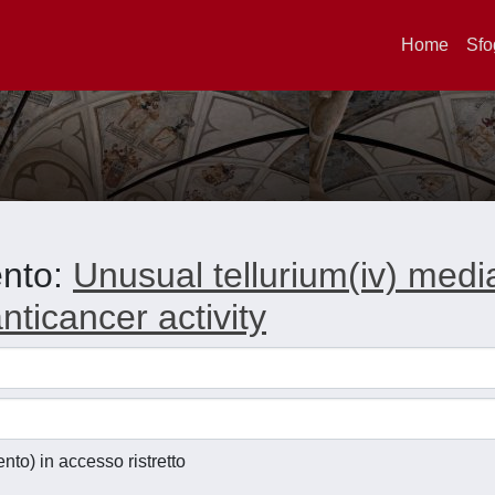
Home
Sfo
ento:
Unusual tellurium(iv) media
nticancer activity
ento) in accesso ristretto