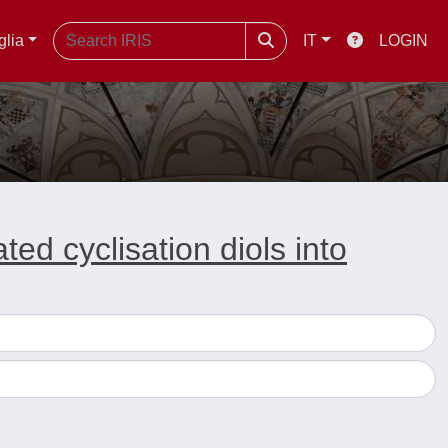
glia
IT
LOGIN
ted cyclisation diols into