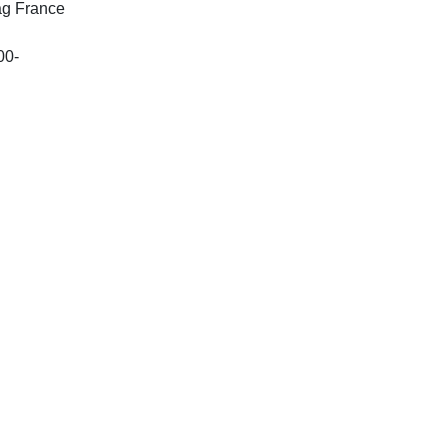
lag France
Les Ulis : EDP sciences, 2000-