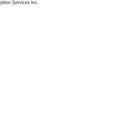
Hoboken N.J.: Wiley Subscription Services Inc.