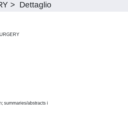
 > Dettaglio
ANNALS OF VASCULAR SURGERY
English:(French and Spanish; summaries/abstracts i