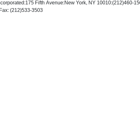
ncorporated:175 Fifth Avenue:New York, NY 10010:(212)460-1
http://www.springer-ny.com, Fax: (212)533-3503