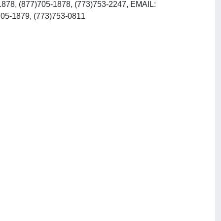
-1878, (877)705-1878, (773)753-2247, EMAIL:
, INTERNET: http://www.press.uchicago.edu, Fax: (877)705-1879, (773)753-0811