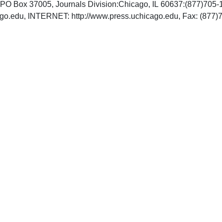
s:PO Box 37005, Journals Division:Chicago, IL 60637:(877)705
ago.edu