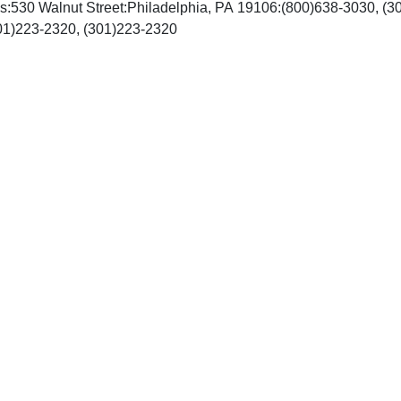
ins:530 Walnut Street:Philadelphia, PA 19106:(800)638-3030, 
http://www.lww.com, Fax: (301)223-2320, (301)223-2320