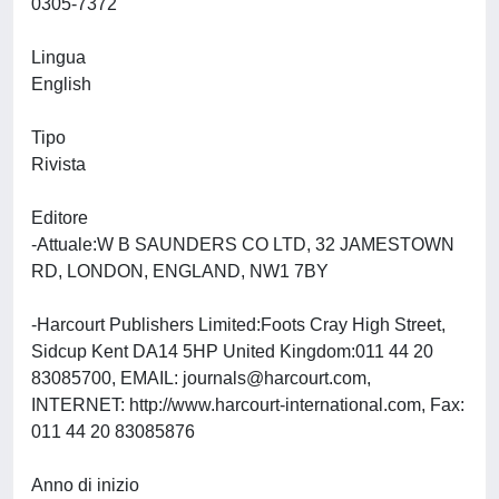
0305-7372
Lingua
English
Tipo
Rivista
Editore
-Attuale:W B SAUNDERS CO LTD, 32 JAMESTOWN
RD, LONDON, ENGLAND, NW1 7BY
-Harcourt Publishers Limited:Foots Cray High Street,
Sidcup Kent DA14 5HP United Kingdom:011 44 20
83085700, EMAIL:
journals@harcourt.com
,
INTERNET: http://www.harcourt-international.com, Fax:
011 44 20 83085876
Anno di inizio