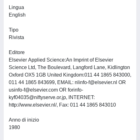
Lingua
English
Tipo
Rivista
Editore
Elsevier Applied Science:An Imprint of Elsevier
Science Ltd, The Boulevard, Langford Lane, Kidlington
Oxford OX5 1GB United Kingdom:011 44 1865 843000,
011 44 1865 843699, EMAIL:
nlinfo-f@elsevier.nl
OR
usinfo-f@elsevier.com
OR
forinfo-
kyf04035@niftyserve.or.jp
, INTERNET:
http://www.elsevier.nl/, Fax: 011 44 1865 843010
Anno di inizio
1980