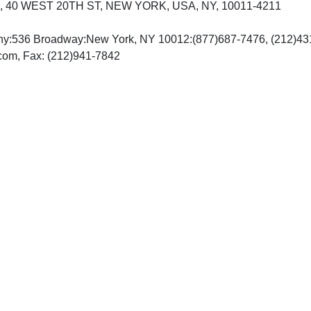
40 WEST 20TH ST, NEW YORK, USA, NY, 10011-4211
ny:536 Broadway:New York, NY 10012:(877)687-7476, (212)43
http://www.springerjournals.com, Fax: (212)941-7842