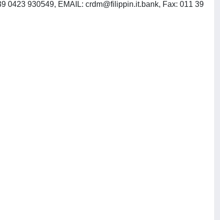
 39 0423 930549, EMAIL:
crdm@filippin.it.bank
, Fax: 011 39