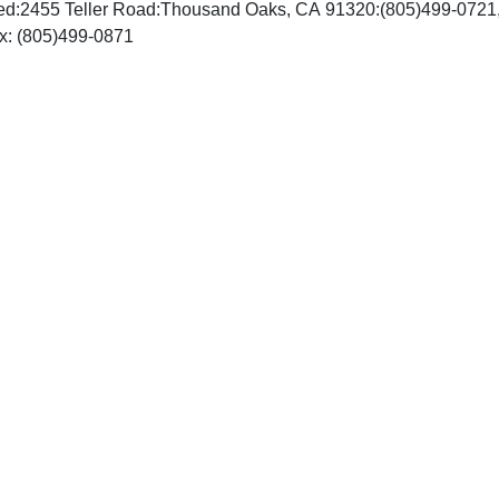
ted:2455 Teller Road:Thousand Oaks, CA 91320:(805)499-0721
http://www.sagepub.com, Fax: (805)499-0871