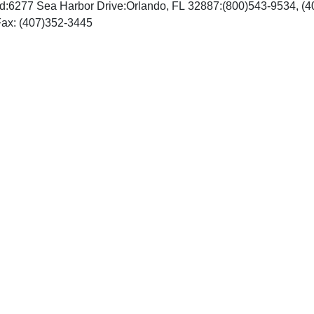
d:6277 Sea Harbor Drive:Orlando, FL 32887:(800)543-9534, (
http://www.idealibrary.com, Fax: (407)352-3445