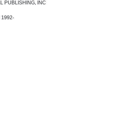
LL PUBLISHING, INC
Oxford : Blackwell Scientific, 1992-