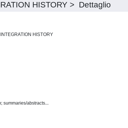
ATION HISTORY > Dettaglio
JOURNAL OF EUROPEAN INTEGRATION HISTORY
English:(French and German; summaries/abstracts...