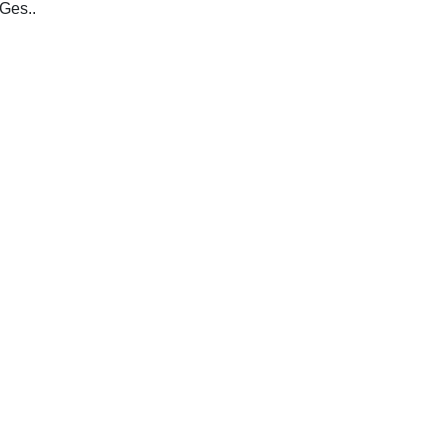
Baden-Baden: Nomos-Verl.-Ges..