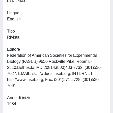
0741-5400
Lingua
English
Tipo
Rivista
Editore
Federation of American Societies for Experimental
Biology (FASEB):9650 Rockville Pike, Room L-
2310:Bethesda, MD 20814:(800)433-2732, (301)530-
7027, EMAIL:
staff@dues.faseb.org
, INTERNET:
http://www.faseb.org, Fax: (301)571-5728, (301)530-
7001
Anno di inizio
1984