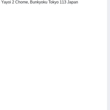
Nihon Shoyaku Gakkai:(Japanese Soc. of Pharmacognosy), Nihon Gakkai Jimu Senta, 4-16 Yayoi 2 Chome, Bunkyoku Tokyo 113 Japan