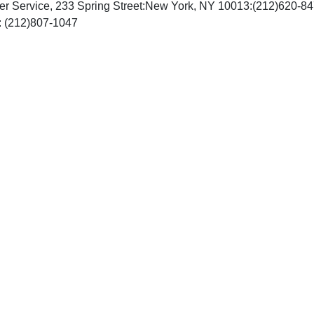
 Service, 233 Spring Street:New York, NY 10013:(212)620-8
http://www.plenum.com, Fax: (212)807-1047