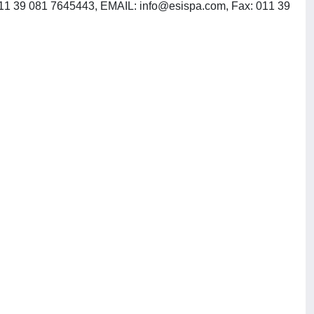
, 011 39 081 7645443, EMAIL:
info@esispa.com
, Fax: 011 39