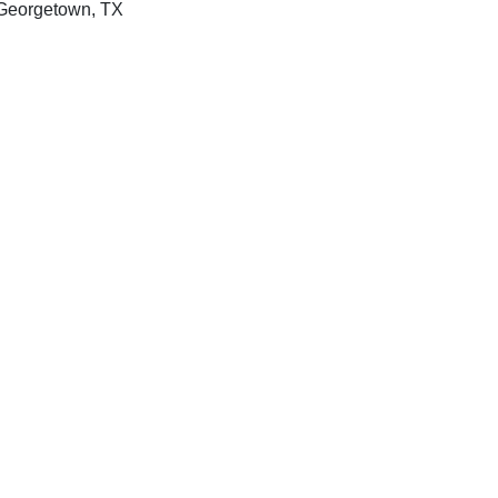
Landes Bioscience, c2002, Georgetown, TX