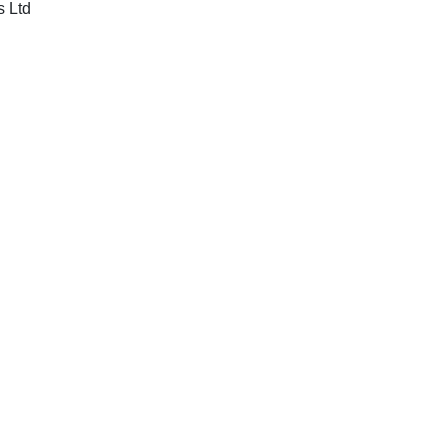
Bentham Science Publishers Ltd