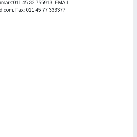
nmark:011 45 33 755913, EMAIL:
, INTERNET: http://www.blackwellmunksgaard.com, Fax: 011 45 77 333377