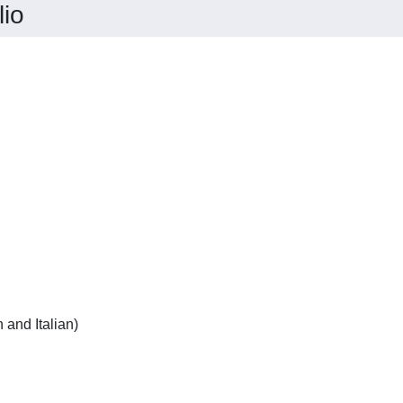
io
German:(English and French and Italian)