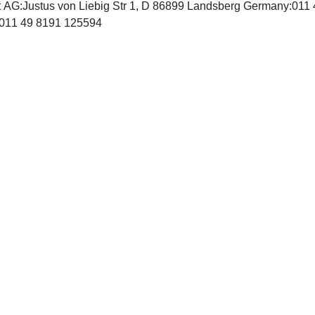
 AG:Justus von Liebig Str 1, D 86899 Landsberg Germany:011
http://www.ecomed.de, Fax: 011 49 8191 125594