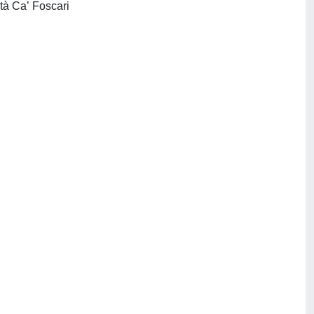
Venezia : Centro di didattica delle lingue, Dip. Studi linguistici e culturali comparati, Università Ca’ Foscari