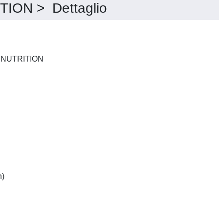
ON > Dettaglio
EUROPEAN JOURNAL OF NUTRITION
German:(English and French)