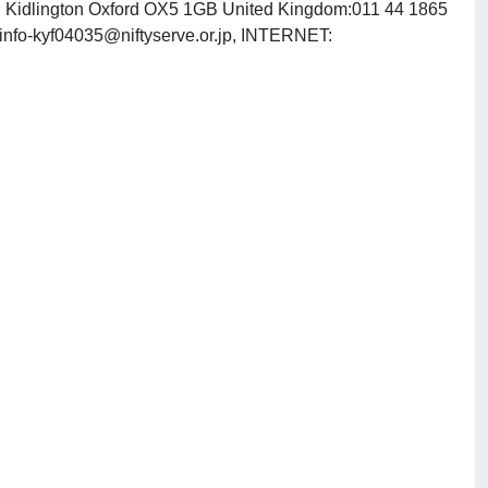
ne, Kidlington Oxford OX5 1GB United Kingdom:011 44 1865
rinfo-kyf04035@niftyserve.or.jp
, INTERNET: