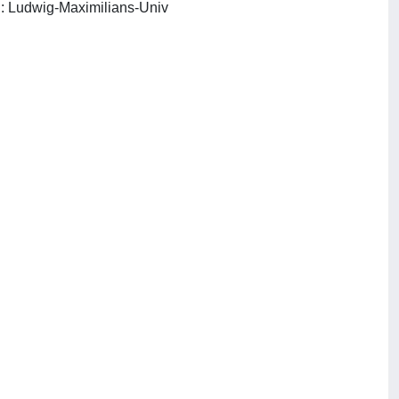
Ludwig-Maximilians-Universität, Historisches Seminar, Abteilung Frühe Neuzeit. - München : Ludwig-Maximilians-Univ