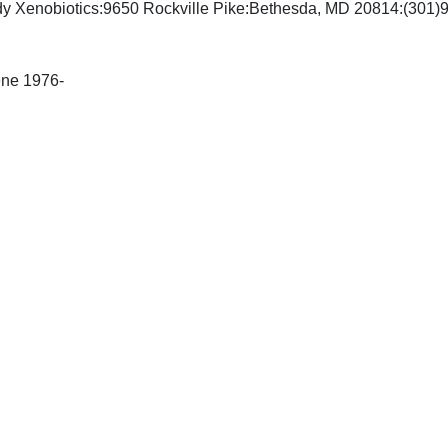
tudy Xenobiotics:9650 Rockville Pike:Bethesda, MD 20814:(301
-Geneva: Médecine et Hygiène 1976-