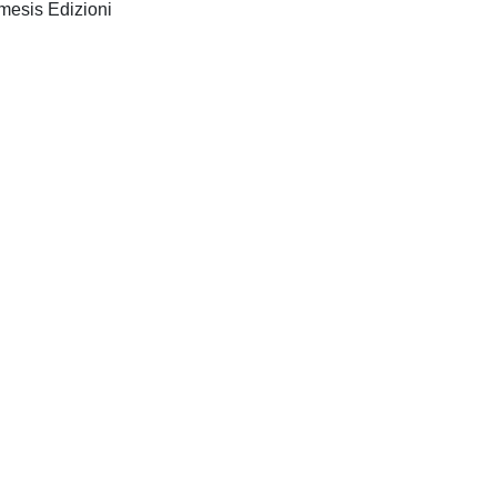
Sesto San Giovanni (MI): Mimesis Edizioni