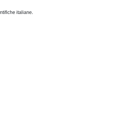
Napoli ; Roma: Edizioni scientifiche italiane.