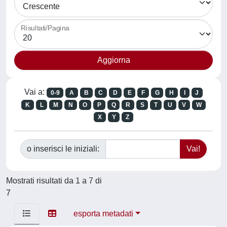
Risultati/Pagina
Vai a:
0-9
A
B
C
D
E
F
G
H
I
J
K
L
M
N
O
P
Q
R
S
T
U
V
W
X
Y
Z
o inserisci le iniziali:
Mostrati risultati da 1 a 7 di
7
esporta metadati